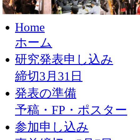
Home
ホーム
研究発表申し込み
締切3月31日
発表の準備
予稿・FP・ポスター
参加申し込み